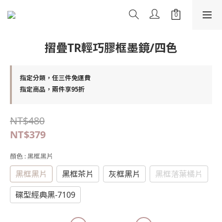
摺疊TR輕巧膠框墨鏡/四色
指定分類，任三件免運費
指定商品，兩件享95折
NT$480
NT$379
顏色
: 黑框黑片
黑框黑片
黑框茶片
灰框黑片
黑框落葉橘片
碟型經典黑-7109