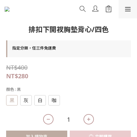
排扣下開衩胸墊背心/四色
指定分類，任三件免運費
NT$400
NT$280
顏色
: 黑
黑
灰
白
咖
加入購物車
立即購買