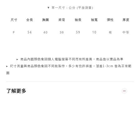
▼ 單一尺寸：公分 (平放測量)
肩寬
尺寸
全長
胸圍
袖長
袖寬
彈性
厚度
54
59
10
F
40
36
有
中等
▸ 商品內圖顏色會因個人電腦螢幕不同而有所差異，商品皆以實品為準
▸ 尺寸測量與商品顏色會因不同批製作，多少有些許誤差，落差1-3cm 皆為正常範
圍
了解更多