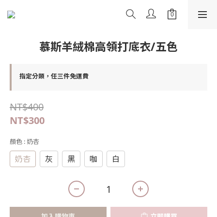
慕斯羊絨棉高領打底衣/五色
指定分類，任三件免運費
NT$400
NT$300
顏色
: 奶杏
奶杏
灰
黑
咖
白
加入購物車
立即購買