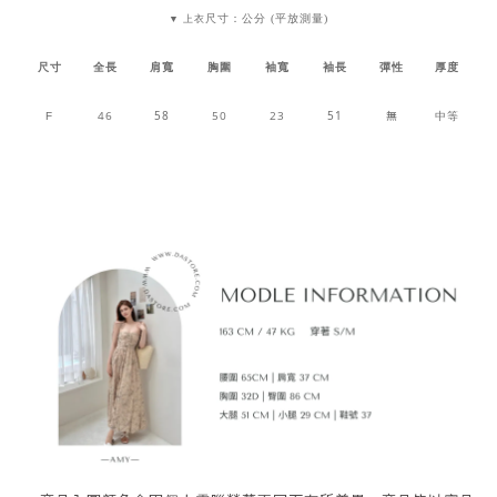
尺寸：公分 (平放測量)
▼ 上衣
尺寸
全長
肩寬
胸圍
袖寬
袖長
彈性
厚度
46
58
50
23
51
無
中等
F