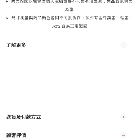
▸
商品
內
圖顏色會因個人電腦螢幕不同而有所差異，商品皆以實品
為準
▸
尺寸測量
與商品顏色會因
不同批製作，多少有些許誤差，落差1-
3cm 皆為正常範圍
了解更多
送貨及付款方式
顧客評價