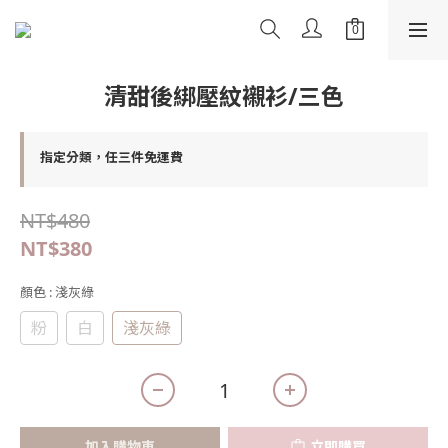
清甜後綁壓紋襯衫/三色
指定分類，任三件免運費
NT$480
NT$380
顏色
: 淺灰綠
粉
白
淺灰綠
加入購物車
立即購買