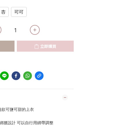
杏
可可
立即購買
純欲可鹽可甜的上衣
 綁腰設計 可以自行用綁帶調整