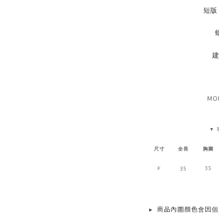
短版
建
MOD
▼ 
尺寸
全長
胸圍
35
35
F
▸
商品
內
圖顏色會因個