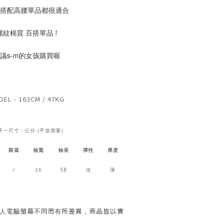
 搭配高腰單品都很適合
螺紋棉質 百搭單品 !
議s-m的女孩購買喔
EL - 163CM / 47KG
單一尺寸：公分 (平放測量)
肩寬
袖寬
袖長
彈性
厚度
/
58
16
佳
薄
人電腦螢幕不同而有所差異，商品皆以實