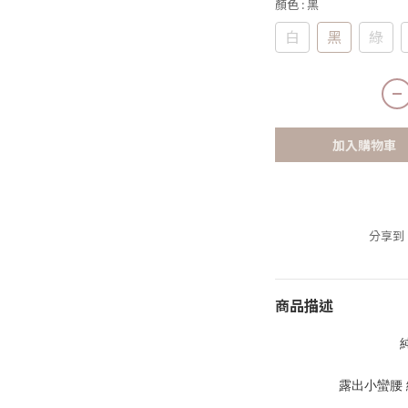
顏色
: 黑
白
黑
綠
加入購物車
分享到
商品描述
露出小蠻腰