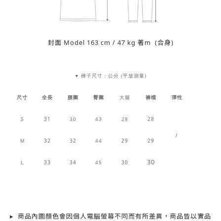
封面 Model 163 cm / 47 kg 著m (合身)
褲子尺寸：公分 (平放測量)
▼
尺寸
全長
腰圍
臀圍
大腿
褲檔
彈性
S
31
30
43
28
28
/
32
32
44
29
29
M
30
33
34
45
30
L
▸ 商品內圖顏色會因個人電腦螢幕不同而有所差異，商品皆以實品