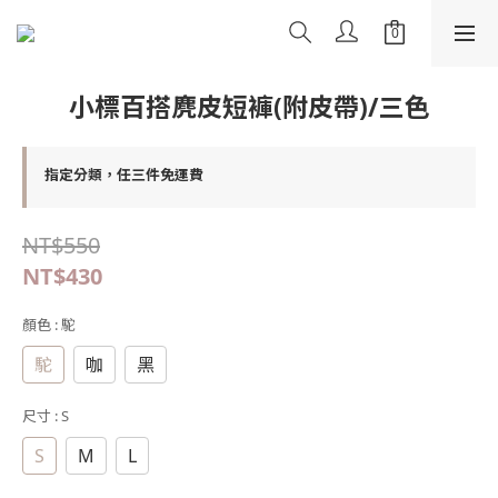
小標百搭麂皮短褲(附皮帶)/三色
指定分類，任三件免運費
NT$550
NT$430
顏色
: 駝
駝
咖
黑
尺寸
: S
S
M
L