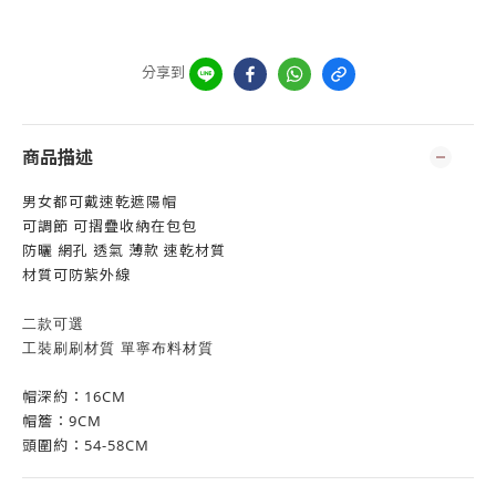
分享到
商品描述
男女都可戴速乾遮陽帽
可調節 可摺疊收納在包包
防曬 網孔 透氣 薄款 速乾材質
材質可防紫外線
二款可選
工裝刷刷材質 單寧布料材質
帽深約：16CM
帽簷：9CM
頭圍約：54-58CM