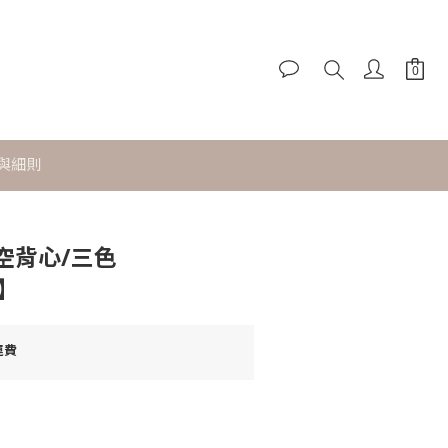
立即購買
與細則
空背心/三色
2】
運費