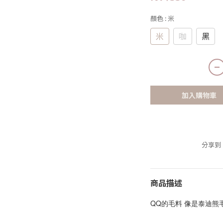
顏色
: 米
米
咖
黑
加入購物車
分享到
商品描述
QQ的毛料 像是泰迪熊