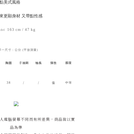
一點美式風格
來更顯身材 又帶點性感
163 cm / 47 kg
del
單一尺寸：公分 (平放測量)
胸圍
袖長
彈性
厚度
手袖圍
38
/
/
佳
中等
人電腦螢幕不同而有所差異，商品皆以實
品為準