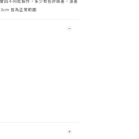
會因
不同批製作，多少有些許誤差，落差
-3cm 皆為正常範圍