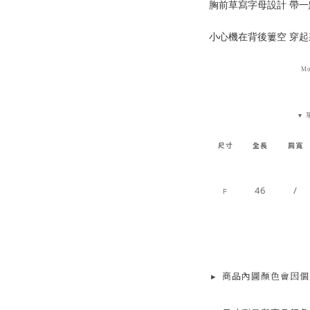
胸前草寫字母設計 帶
小心機在背後簍空 穿起
Mo
▼
尺寸
全長
肩寬
46
/
F
▸
商品
內
圖顏色會因個