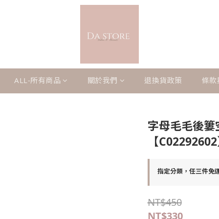
ALL-所有商品
關於我們
退換貨政策
條款
字母毛毛後簍
【C0229260
指定分類，任三件免
NT$450
NT$330