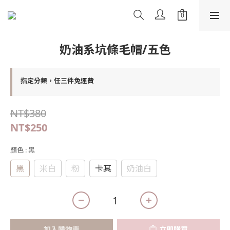
奶油系坑條毛帽/五色
指定分類，任三件免運費
NT$380
NT$250
顏色
: 黑
黑
米白
粉
卡其
奶油白
加入購物車
立即購買