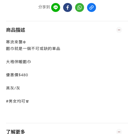
分享到
商品描述
寒流來襲❄️
圍巾就是一個不可或缺的單品
大格保暖圍巾
優惠價$480
黑灰/灰
#男女均可🧣
了解更多