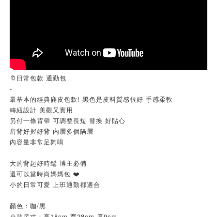
🔖日常包款 通勤包
-
最基本的經典麂皮包款! 黑色是皮料質感很好 手感柔軟
轉紐設計 美觀又實用
另付一條背帶 可調整長短 替換 好貼心
肩背好握好背 內層多個隔層
內容量非常足夠唷
大的背起好時髦 博主必備
還可以當時尚媽媽包 ❤️
小的日常可愛 上班通勤都適合
顏色：咖/黑
小款尺寸：高18cm 寬28cm 厚9cm