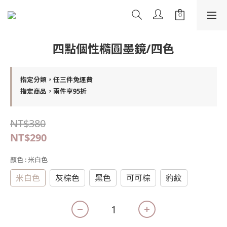
四點個性橢圓墨鏡/四色
指定分類，任三件免運費
指定商品，兩件享95折
NT$380
NT$290
顏色
: 米白色
米白色
灰棕色
黑色
可可棕
豹紋