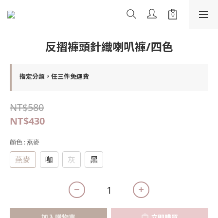
反摺褲頭針織喇叭褲/四色
指定分類，任三件免運費
NT$580
NT$430
顏色
: 燕麥
燕麥
咖
灰
黑
加入購物車
立即購買