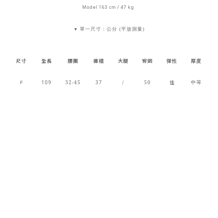
Model 163 cm / 47 kg
單一尺寸：公分 (平放測量)
▼
尺寸
全長
腰圍
褲檔
大腿
臀圍
彈性
厚度
109
32-45
37
/
50
佳
中等
F