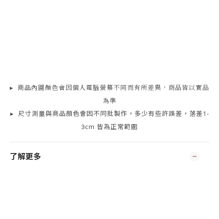
▸
商品
內
圖顏色會因個人電腦螢幕不同而有所差異，商品皆以實品
為準
▸
尺寸測量
與商品顏色會因
不同批製作，多少有些許誤差，落差1-
3cm 皆為正常範圍
了解更多