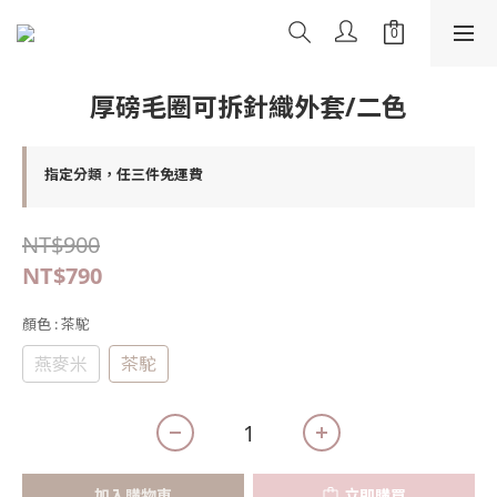
厚磅毛圈可拆針織外套/二色
指定分類，任三件免運費
NT$900
NT$790
顏色
: 茶駝
燕麥米
茶駝
加入購物車
立即購買