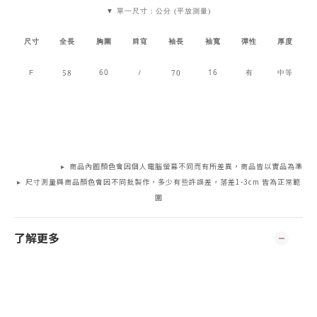
▼ 單一尺寸：公分 (平放測量)
肩寬
尺寸
全長
胸圍
袖長
袖寬
彈性
厚度
60
16
58
70
F
/
有
中等
▸ 商品內圖顏色會因個人電腦螢幕不同而有所差異，商品皆以實品為準
▸ 尺寸測量與商品顏色會因不同批製作，多少有些許誤差，落差1-3cm 皆為正常範
圍
了解更多