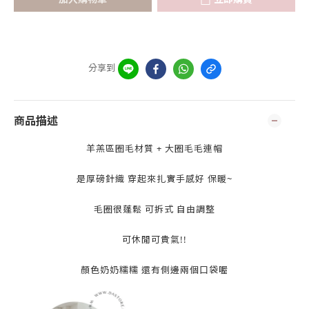
分享到
商品描述
羊羔區圈毛材質 + 大圈毛毛連帽
是厚磅針織 穿起來扎實手感好 保暖~
毛圈很蓬鬆 可拆式 自由調整
可休閒可貴氣!!
顏色奶奶糯糯 還有側邊兩個口袋喔