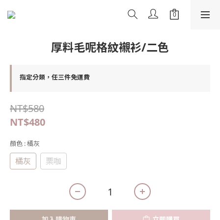
厚料毛呢格紋襯衫/二色
指定分類，任三件免運費
NT$580
NT$480
顏色
: 橘灰
橘灰
栗咖
加入購物車
立即購買