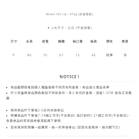
Model 163 cm / 47kg (舒適寬鬆)
尺寸：公分 (平放測量)
▼ 上衣
尺寸
全長
肩寬
胸圍
袖口寬
袖長
彈性
厚度
80
70
67
13
45
微彈
薄
F
NOTICE !
▸
商品圖顏色會因個人電腦螢幕不同而有所差異，商品皆以實品為準
▸
尺寸測量與商品顏色會因不同批製作，多少有些許差異，落差1-3CM 皆為正常範
圍
▸
現貨商品於下單後2-5日內快速寄出
▸
預購商品於下單後7-14個工作天(不含假日) 自訂款約7-21個工作天(不含假日)
，
急需商品的買家請考慮清楚再下單唷
▸
若有現貨和預購一起購買，統一到齊後寄出 (若想先拿現貨，請分開下訂)