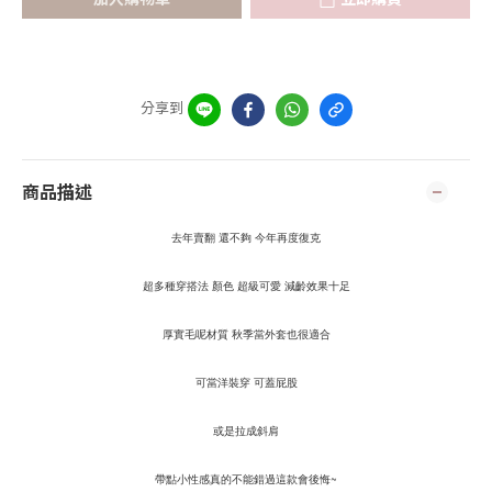
分享到
商品描述
去年賣翻 還不夠 今年再度復克
超多種穿搭法 顏色 超級可愛 減齡效果十足
厚實毛呢材質 秋季當外套也很適合
可當洋裝穿 可蓋屁股
或是拉成斜肩
帶點小性感真的不能錯過這款會後悔~