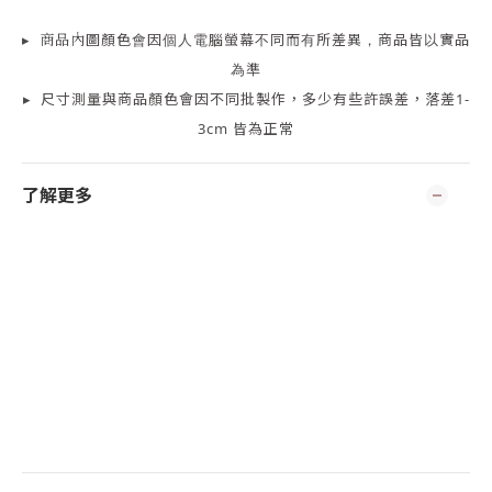
▸
商品
內
圖顏色會因個人電腦螢幕不同而有所差異，商品皆以實品
為準
▸
尺寸測量
與商品顏色會因
不同批製作，多少有些許誤差，落差1-
3cm 皆為正常
了解更多