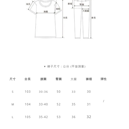
褲子尺寸：公分 (平放測量)
▼
尺寸
全長
腰圍
臀圍
大腿
褲檔
彈性
S
103
30-36
50
33
30
/
104
33-40
52
35
31
M
32
105
35-42
53
36
L