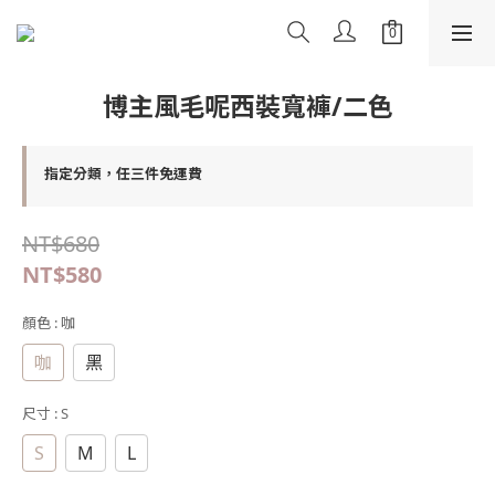
博主風毛呢西裝寬褲/二色
指定分類，任三件免運費
NT$680
NT$580
顏色
: 咖
咖
黑
尺寸
: S
S
M
L