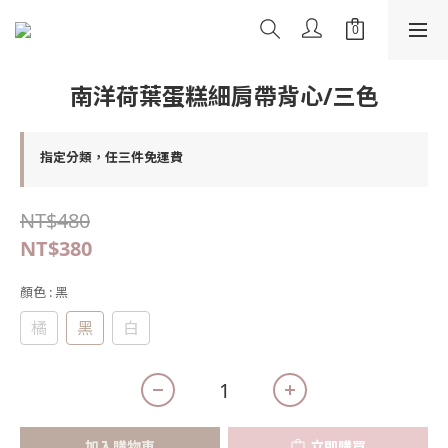
南洋荷葉蛋糕細肩帶背心/三色
指定分類，任三件免運費
NT$480
NT$380
顏色
: 黑
橘
黑
白
加入購物車
立即購買