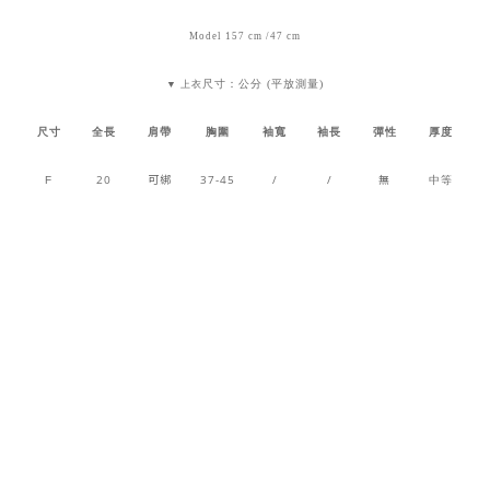
Model 157 cm /47 cm
尺寸：公分 (平放測量)
▼ 上衣
尺寸
全長
肩帶
胸圍
袖寬
袖長
彈性
厚度
20
可綁
37-45
/
/
無
中等
F