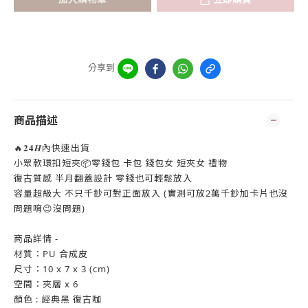
分享到
商品描述
🔥𝟐𝟒𝑯內快速出貨
小眾款環扣短夾📦零錢包 卡包 錢包女 短夾女 禮物
復古質感 半月翻蓋設計 零錢也可輕鬆放入
容量超級大 不只千鈔可對正面放入 (實測可放2萬千鈔加卡片也沒
問題唷😉沒問題)
商品詳情 -
材質：PU 合成皮
尺寸：10 x 7 x 3 (cm)
空間：夾層 x 6
顏色 : 經典黑 復古咖