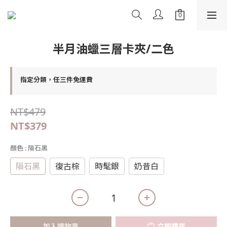
半月油蠟三層卡夾/二色
指定分類，任三件免運費
NT$479
NT$379
顏色
: 隕石黑
隕石黑
復古棕
時髦銀
奶昔白
加入購物車
立即購買