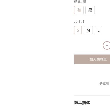
顏色
: 咖
咖
黑
尺寸
: S
S
M
L
加入購物車
分享到
商品描述