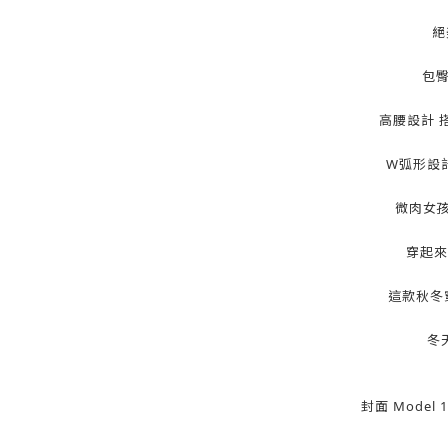
絕
包臀
高腰設計 
W弧形設
微肉女孩
穿起來
這款秋冬
冬
封面 Model 1