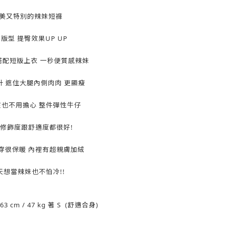
美又特別的辣妹短褲
版型 提臀效果UP UP
搭配短版上衣 一秒便質感辣妹
計 遮住大腿內側肉肉 更顯瘦
也不用擔心 整件彈性牛仔
修飾度跟舒適度都很好!
穿很保暖 內裡有超親膚加絨
天想當辣妹也不怕冷!!
63 cm / 47 kg 著 S (舒適合身)