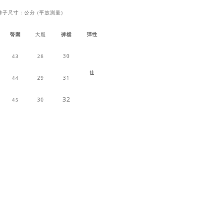
褲子尺寸：公分 (平放測量)
臀圍
大腿
褲檔
彈性
43
28
30
佳
44
29
31
32
45
30