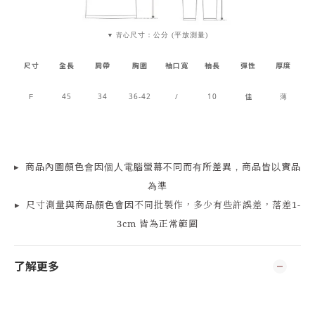
尺寸：公分 (平放測量)
▼ 背心
尺寸
全長
肩帶
胸圍
袖口寬
袖長
彈性
厚度
45
34
36-42
/
10
佳
薄
F
▸
商品
內
圖顏色會因個人電腦螢幕不同而有所差異，商品皆以實品
為準
▸
尺寸測量
與商品顏色會因
不同批製作，多少有些許誤差，落差1-
3cm 皆為正常範圍
了解更多