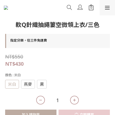
軟Q針織抽繩簍空微領上衣/三色
指定分類，任三件免運費
NT$550
NT$430
顏色
: 米白
米白
燕麥
黑
加入購物車
立即購買