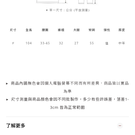
單一尺寸：公分 (平放測量)
▼
尺寸
全長
腰圍
褲檔
大腿
臀圍
彈性
厚度
104
33-45
32
27
55
佳
中等
F
▸
商品
內
圖顏色會因個人電腦螢幕不同而有所差異，商品皆以實品
為準
▸
尺寸測量
與商品顏色會因
不同批製作，多少有些許誤差，落差1-
3cm 皆為正常範圍
了解更多