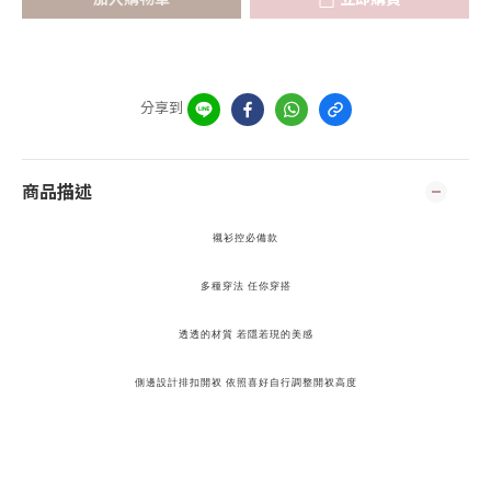
分享到
商品描述
襯衫控必備款
多種穿法 任你穿搭
透透的材質 若隱若現的美感
側邊設計排扣開衩 依照喜好自行調整開衩高度