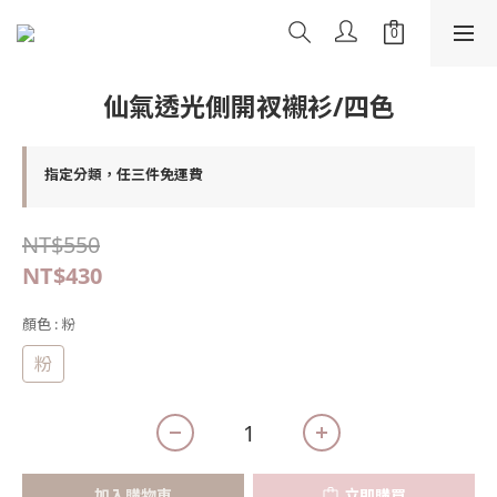
仙氣透光側開衩襯衫/四色
指定分類，任三件免運費
NT$550
NT$430
顏色
: 粉
粉
加入購物車
立即購買