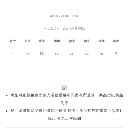
Model 163 cm / 47kg
尺寸：公分 (平放測量)
▼ 上衣
尺寸
全長
肩寬
胸圍
袖寬
袖長
彈性
厚度
76
58
53
25
50
佳
薄
F
▸
商品
內
圖顏色會因個人電腦螢幕不同而有所差異，商品皆以實品
為準
▸
尺寸測量
與商品顏色會因
不同批製作，多少有些許誤差，落差1-
3cm 皆為正常範圍