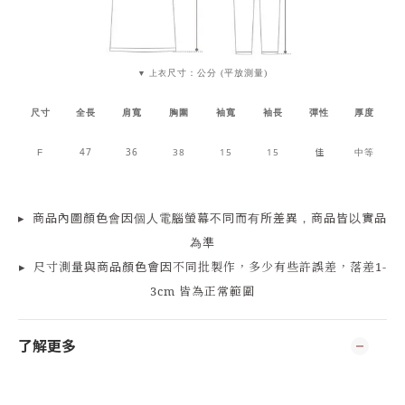
尺寸：公分 (平放測量)
▼ 上衣
尺寸
全長
肩寬
胸圍
袖寬
袖長
彈性
厚度
47
36
38
15
15
佳
中等
F
▸
商品
內
圖顏色會因個人電腦螢幕不同而有所差異，商品皆以實品
為準
▸
尺寸測量
與商品顏色會因
不同批製作，多少有些許誤差，落差1-
3cm 皆為正常範圍
了解更多