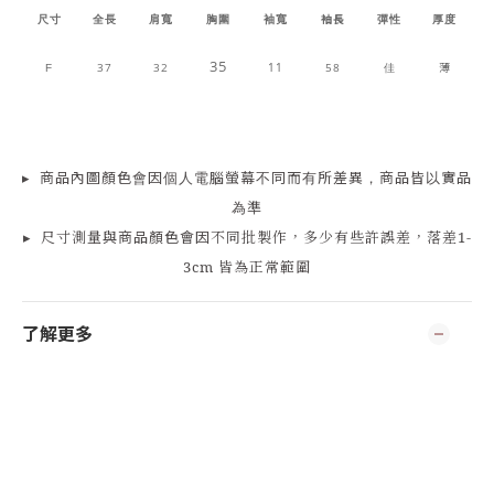
尺寸
全長
肩寬
胸圍
袖寬
袖長
彈性
厚度
35
37
32
11
58
佳
薄
F
▸
商品
內
圖顏色會因個人電腦螢幕不同而有所差異，商品皆以實品
為準
▸
尺寸測量
與商品顏色會因
不同批製作，多少有些許誤差，落差1-
3cm 皆為正常範圍
了解更多