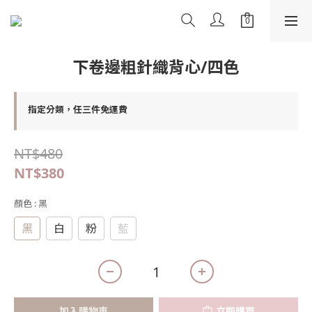
下卷邊粗針織背心/四色
指定分類，任三件免運費
NT$480
NT$380
顏色
: 黑
黑
白
粉
藍
加入購物車
立即購買