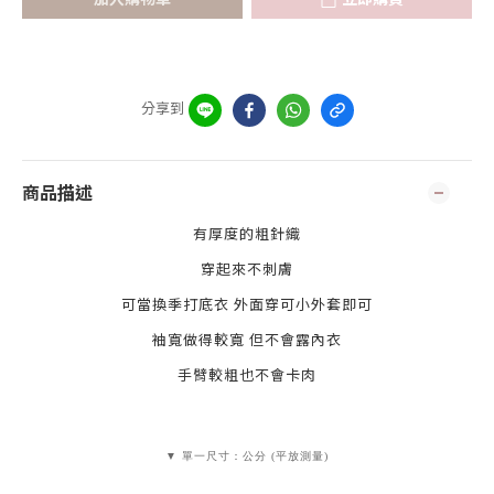
分享到
商品描述
有厚度的粗針織
穿起來不刺膚
可當換季打底衣 外面穿可小外套即可
袖寬做得較寬 但不會露內衣
手臂較粗也不會卡肉
▼ 單一尺寸：公分 (平放測量)