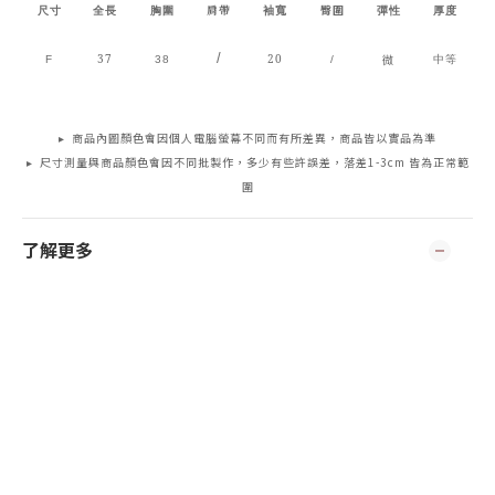
肩帶
臀圍
尺寸
全長
胸圍
袖寬
彈性
厚度
/
37
20
微
F
38
/
中等
▸ 商品內圖顏色會因個人電腦螢幕不同而有所差異，商品皆以實品為準
▸ 尺寸測量與商品顏色會因不同批製作，多少有些許誤差，落差1-3cm 皆為正常範
圍
了解更多