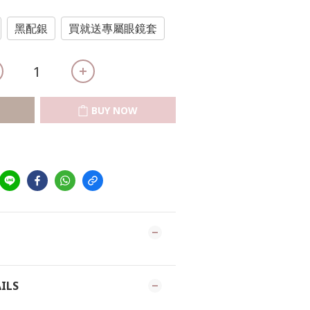
黑配銀
買就送專屬眼鏡套
BUY NOW
ILS