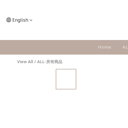
English
Home
A
View All
/
ALL-所有商品