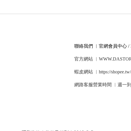
聯絡我們 ︳官網會員中心 / 
官方網站 ︳WWW.DASTOR
蝦皮網站 ︳https://shopee.tw/
網路客服營業時間 ︳週一到週五 1