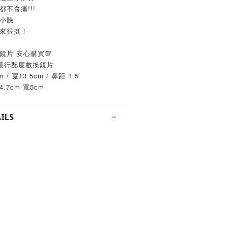
不會痛!!!
小臉
起來很挺！
鏡片 安心購買💯
鏡行配度數換鏡片
/ 寬13.5cm / 鼻距 1.5
7cm 寬5cm
ILS