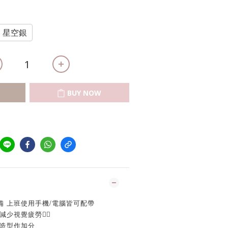
星空銀
BUY NOW
必備 上班使用手機/電腦皆可配帶
少視覺疲勞👍🏻
體造型作加分