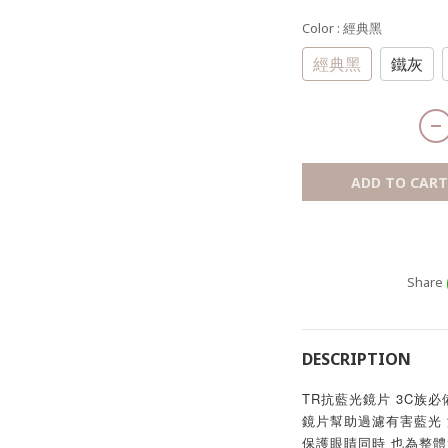
Color
: 經典黑
經典黑
鐵灰
ADD TO CART
Share
DESCRIPTION
TR抗藍光鏡片 3C族
鏡片幫助過濾有害藍光 減
保護眼睛同時 也為整