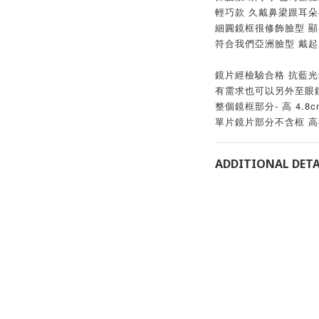
輕巧款 久戴鼻梁跟耳朵都
細圓鏡框很修飾臉型 顯
符合我們亞洲臉型 戴
鏡片經檢驗合格 抗藍光
有需求也可以另外至眼
整個鏡框部分- 高 4.8cm 
單片鏡片部分不含框 高4.
ADDITIONAL DETA