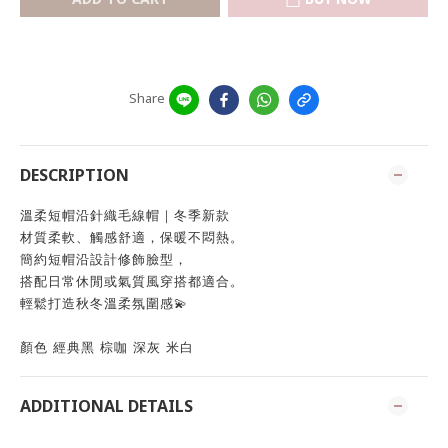
Share
DESCRIPTION
溫柔短帽沿針織毛線帽｜冬季新款
材質柔軟、觸感舒適，保暖不悶熱。
簡約短帽沿設計修飾臉型，
搭配日常休閒或氣質風穿搭都適合。
輕鬆打造秋冬溫柔氛圍感💫
顏色 經典黑 棕咖 深灰 米白
ADDITIONAL DETAILS