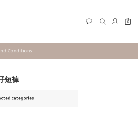
nd Conditions
BUY NOW
仔短褲
ted categories