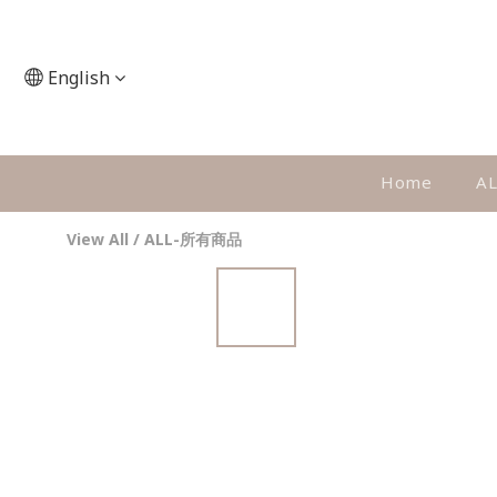
English
Home
A
View All
/
ALL-所有商品