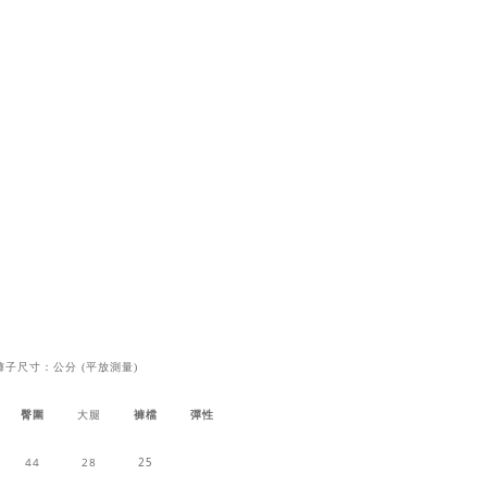
褲子尺寸：公分 (平放測量)
臀圍
大腿
褲檔
彈性
44
28
25