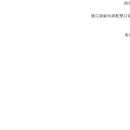
純
後口袋銀扣搭配雙口袋
有