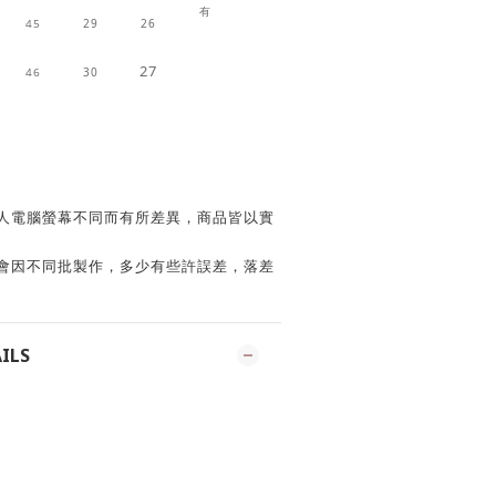
有
45
29
26
27
46
30
個人電腦螢幕不同而有所差異，商品皆以實
色會因不同批製作，多少有些許誤差，落差
ILS