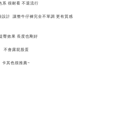
色系 很耐看 不退流行
設計 讓整牛仔褲完全不單調 更有質感
提臀效果 長度也剛好
不會露屁股蛋
卡其色很推薦~