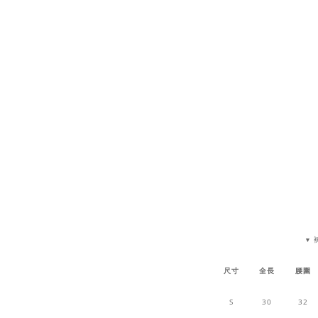
▼
尺寸
全長
腰圍
S
30
32