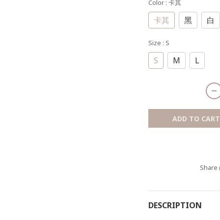
Color
: 卡其
卡其
黑
白
Size
: S
S
M
L
ADD TO CART
Share
DESCRIPTION