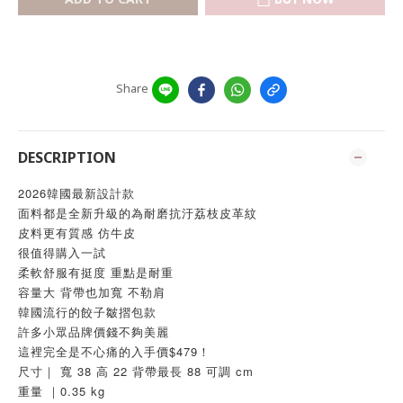
Share
DESCRIPTION
2026韓國最新設計款 
面料都是全新升級的為耐磨抗汙荔枝皮革紋
皮料更有質感 仿牛皮
很值得購入一試
柔軟舒服有挺度 重點是耐重
容量大 背帶也加寬 不勒肩
韓國流行的餃子皺摺包款
許多小眾品牌價錢不夠美麗
這裡完全是不心痛的入手價$479！
尺寸｜ 寬 38 高 22 背帶最長 88 可調 cm
重量 ｜0.35 kg 