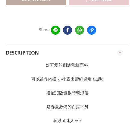
Share
DESCRIPTION
好可愛的側邊蕾絲面料 
可以當作內搭 小小露出蕾絲褲角 也超q
搭配短版也很時髦浪漫
是春夏必備的百搭下身
韓系又迷人~~~