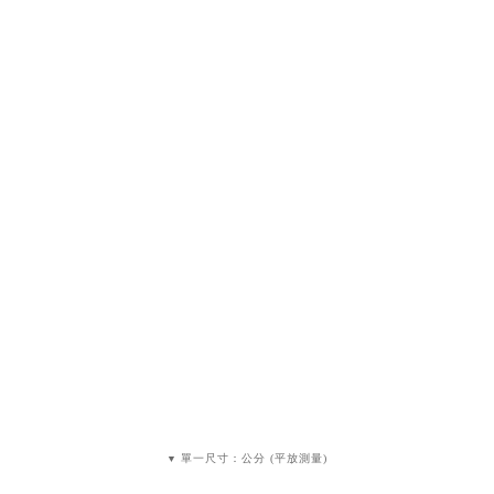
單一尺寸：公分 (平放測量)
▼