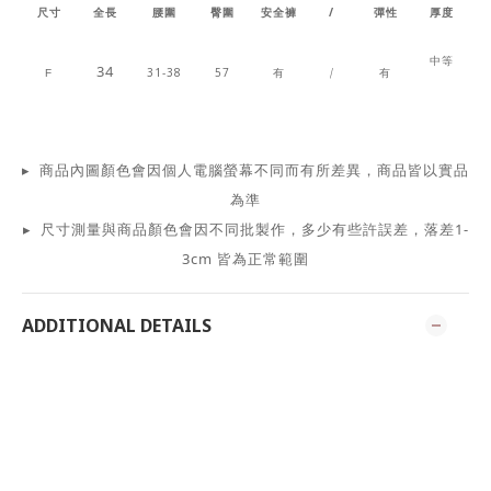
尺寸
全長
腰圍
臀圍
安全褲
/
彈性
厚度
中等
34
31-38
57
有
/
有
F
▸ 商品內圖顏色會因個人電腦螢幕不同而有所差異，商品皆以實品
為準
▸ 尺寸測量與商品顏色會因不同批製作，多少有些許誤差，落差1-
3cm 皆為正常範圍
ADDITIONAL DETAILS