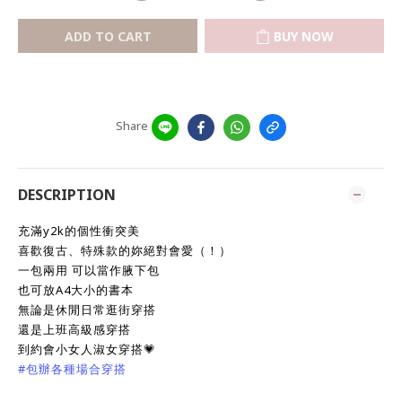
ADD TO CART
BUY NOW
Share
DESCRIPTION
充滿y2k的個性衝突美
喜歡復古、特殊款的妳絕對會愛（！）
一包兩用 可以當作腋下包
也可放A4大小的書本
無論是休閒日常逛街穿搭
還是上班高級感穿搭
到約會小女人淑女穿搭💗
#包辦各種場合穿搭