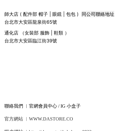
同公司聯絡地址
師大店 ( 配件部 帽子 | 眼鏡 | 包包 )
台北市大安區龍泉街65號
通化店 （女裝部 服飾 | 鞋類 ）
台北市大安區臨江街39號
聯絡我們 ︳官網會員中心 / IG 小盒子
官方網站 ︳WWW.DASTORE.CO