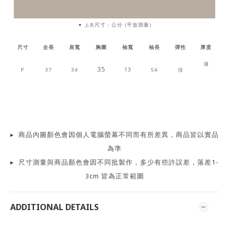
尺寸：公分 (平放測量)
▼ 上衣
尺寸
全長
肩寬
胸圍
袖寬
袖長
彈性
厚度
薄
35
37
34
13
54
佳
F
▸
商品
內
圖顏色會因個人電腦螢幕不同而有所差異，商品皆以實品
為準
▸
尺寸測量
與商品顏色會因
不同批製作，多少有些許誤差，落差1-
3cm 皆為正常範圍
ADDITIONAL DETAILS