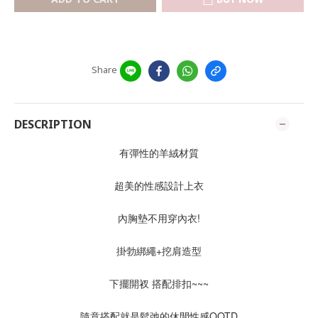
Share
DESCRIPTION
有彈性的羊絨材質
超美的性感設計上衣
內胸墊不用穿內衣!
掛勃綁繩+挖肩造型
下擺開衩 搭配排扣~~~
隨意搭配就是鬆弛的休閒性感OOTD