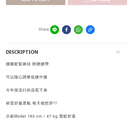
Share
DESCRIPTION
腰圍鬆緊褲頭 附贈腰帶
可以隨心調整低腰中腰
今年很流行的花苞下身
材質舒服透氣 每天都想穿!!!
示範Model 163 cm / 47 kg 寬鬆舒適