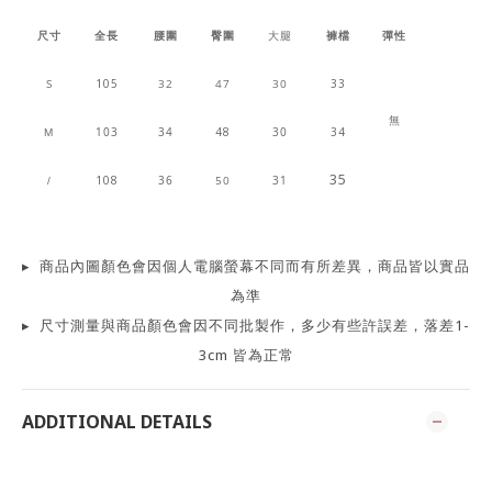
尺寸
全長
腰圍
臀圍
大腿
褲檔
彈性
S
105
32
47
30
33
無
103
34
48
30
34
M
35
108
36
50
31
/
▸
商品
內
圖顏色會因個人電腦螢幕不同而有所差異，商品皆以實品
為準
▸
尺寸測量
與商品顏色會因
不同批製作，多少有些許誤差，落差1-
3cm 皆為正常
ADDITIONAL DETAILS