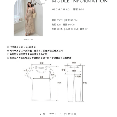
褲子尺寸：公分 (平放測量)
▼