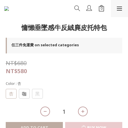
慵懶垂墜感牛反絨麂皮托特包
任三件免運費 on selected categories
NT$680
NT$580
Color
: 杏
杏
咖
黑
ADD TO CART
BUY NOW