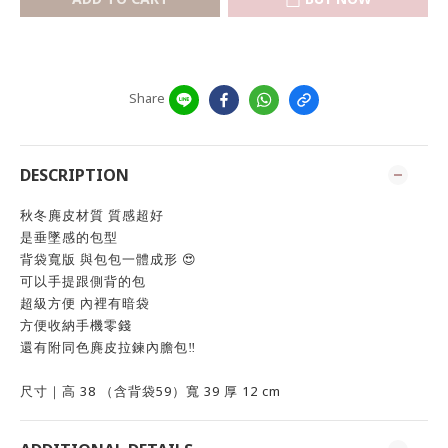
Share
DESCRIPTION
秋冬麂皮材質 質感超好
是垂墜感的包型
背袋寬版 與包包一體成形 😍
可以手提跟側背的包
超級方便 內裡有暗袋
方便收納手機零錢
還有附同色麂皮拉鍊內膽包‼️
尺寸｜高 38 （含背袋59）寬 39 厚 12 cm