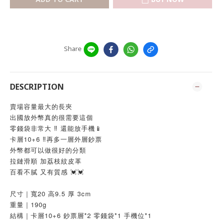
Share
DESCRIPTION
賣場容量最大的長夾
出國放外幣真的很需要這個
零錢袋非常大 ‼️ 還能放手機📱
卡層10+6 ‼️再多一層外層鈔票
外幣都可以做很好的分類
拉鏈滑順 加荔枝紋皮革
百看不膩 又有質感 💓💓
尺寸｜寬20 高9.5 厚 3cm
重量｜190g
結構｜卡層10+6 鈔票層*2 零錢袋*1 手機位*1