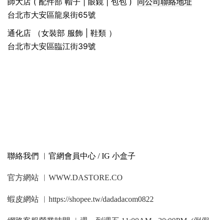
同公司聯絡地址
師大店 ( 配件部 帽子 | 眼鏡 | 包包 )
台北市大安區龍泉街65號
通化店 （女裝部 服飾 | 鞋類 ）
台北市大安區臨江街39號
聯絡我們 ︳官網會員中心 / IG 小盒子
官方網站 ︳WWW.DASTORE.CO
蝦皮網站 ︳https://shopee.tw/dadadacom0822