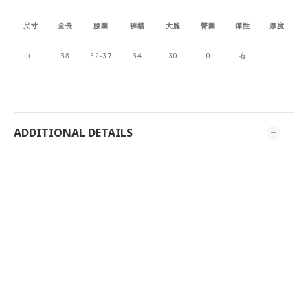
尺寸
全長
腰圍
褲檔
大腿
臀圍
彈性
厚度
38
32-37
34
30
0
有
F
ADDITIONAL DETAILS