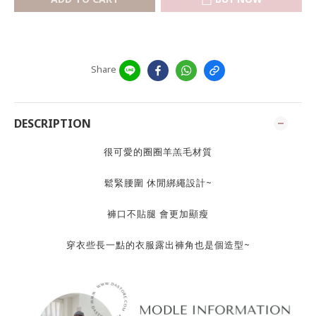
Share
DESCRIPTION
很可愛的圈圈羊羔毛材質
鬆緊腰圍 休閒綁繩設計~
褲口不貼腿 會更加顯瘦
穿衣些長一點的衣服露出褲角也是個造型~