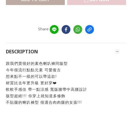
Share
DESCRIPTION
跟我們賣很好的素色喇叭褲同版型
今年很流行點點元素 可愛復古
想來點不一樣的可以帶這款!
材質比去年更升級 更好穿❤️
軟軟手感佳 帶一點涼感 寬版腰帶中高腰設計
版型超絕!!! 你穿上就知道多修飾
不貼腿的喇叭褲型 很適合肉肉腿的女孩!!!