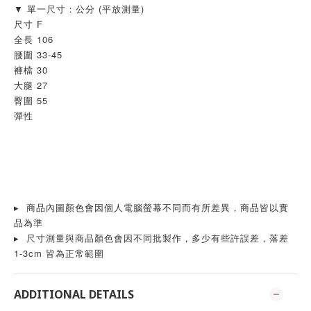
▼ 單一尺寸：公分 (平放測量)
尺寸 F
全長 106
腰圍 33-45
褲檔 30
大腿 27
臀圍 55
彈性
▸  商品內圖顏色會因個人電腦螢幕不同而有所差異，商品皆以實
品為準
▸  尺寸測量與商品顏色會因不同批製作，多少有些許誤差，落差
1-3cm 皆為正常範圍
ADDITIONAL DETAILS