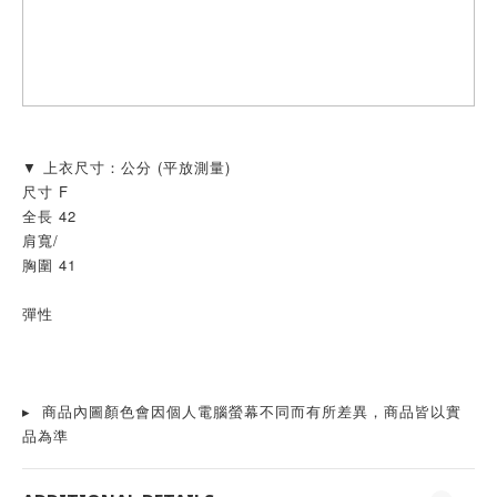
▼ 上衣尺寸：公分 (平放測量)
尺寸 F
全長 42
肩寬/
胸圍 41
彈性
▸  商品內圖顏色會因個人電腦螢幕不同而有所差異，商品皆以實
品為準