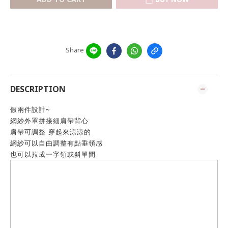
Share
DESCRIPTION
假兩件設計~
網紗外罩拼接細肩帶背心
肩帶可調整 穿起來涼涼的
網紗可以自由調整有點垂領感
也可以拉成一字領或斜單間